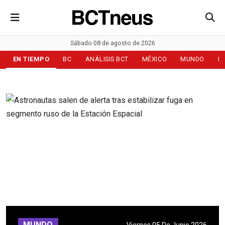
Sábado 08 de agosto de 2026
EN TIEMPO
BC
ANÁLISIS BCT
MÉXICO
MUNDO
D
MUNDO
Viernes 05 De Junio 2026