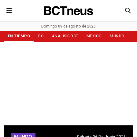
Domingo 09 de agosto de 2026
EN TIEMPO
BC
ANÁLISIS BCT
MÉXICO
MUNDO
D
MUNDO
Sábado 06 De Junio 2026