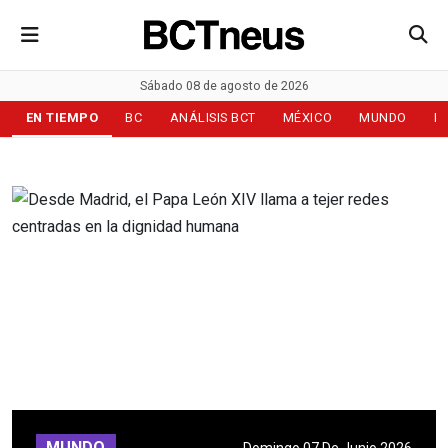
Sábado 08 de agosto de 2026
EN TIEMPO
BC
ANÁLISIS BCT
MÉXICO
MUNDO
D
MUNDO
Domingo 07 De Junio 2026