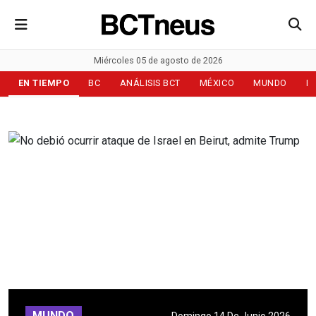
Miércoles 05 de agosto de 2026
EN TIEMPO
BC
ANÁLISIS BCT
MÉXICO
MUNDO
D
MUNDO
Domingo 14 De Junio 2026