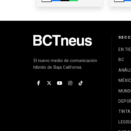
LEGADO DE LA 4T
SECC
EN TI
BC
El nuevo medio de comunicación
híbrido de Baja California.
ANÁLI
MÉXI
MUND
DEPO
TINTA
LEGIS