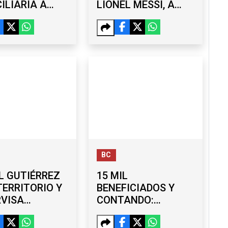
ILIARIA A
LIONEL MESSI, A
BERNADOR
LOS 68 AÑOS TRAS
L AGUIRRE
ATRAVESAR UNA
CASO
LARGA
ZINAPA
ENFERMEDAD
BC
L GUTIÉRREZ
15 MIL
TERRITORIO Y
BENEFICIADOS Y
RVISA
CONTANDO:
RAS EN LA
AVANZA ‘TIJUANA:
ERA ETAPA
CIUDAD LIMPIA’