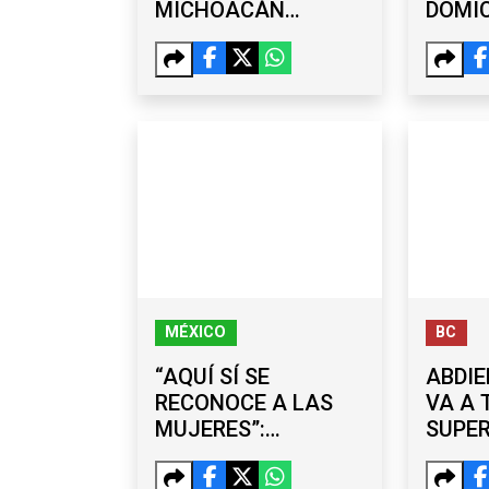
MICHOACÁN
DOMIC
REACTIVA SUS
EXGO
ENVÍOS A EE. UU.
ÁNGE
POR 
AYOT
MÉXICO
BC
“AQUÍ SÍ SE
ABDIE
RECONOCE A LAS
VA A 
MUJERES”:
SUPE
SHEINBAUM
MEJO
DEFIENDE EL
TERC