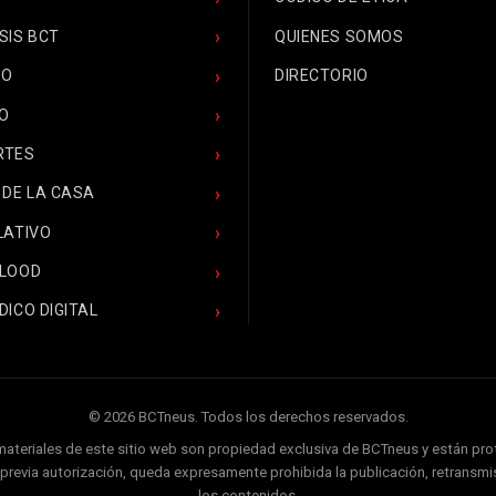
SIS BCT
QUIENES SOMOS
CO
DIRECTORIO
O
RTES
 DE LA CASA
LATIVO
BLOOD
DICO DIGITAL
© 2026 BCTneus. Todos los derechos reservados.
 materiales de este sitio web son propiedad exclusiva de BCTneus y están pr
ir previa autorización, queda expresamente prohibida la publicación, retransmis
los contenidos.