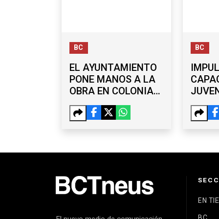
BC
BC
EL AYUNTAMIENTO
IMPU
PONE MANOS A LA
CAPA
OBRA EN COLONIAS
JUVEN
DE OTAY, LA MESA Y
TALL
SÁNCHEZ TABOADA
GRAT
TIJU
SECC
EN TI
BC
El nuevo medio de comunicación