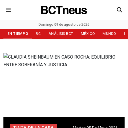
Domingo 09 de agosto de 2026
EN TIEMPO
BC
ANÁLISIS BCT
MÉXICO
MUNDO
D
TINTA DE LA CASA
Martes 05 De Mayo 2026