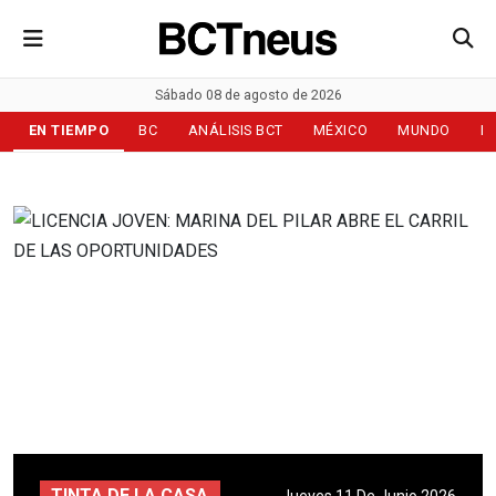
Sábado 08 de agosto de 2026
EN TIEMPO
BC
ANÁLISIS BCT
MÉXICO
MUNDO
D
TINTA DE LA CASA
Jueves 11 De Junio 2026