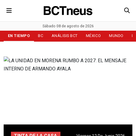
Sábado 08 de agosto de 2026
EN TIEMPO
BC
ANÁLISIS BCT
MÉXICO
MUNDO
D
TINTA DE LA CASA
Viernes 12 De Junio 2026