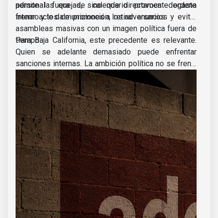
personal fuera de calendario provoca degaste
admite las quejas, sino que directamente ordena
interno y le da municiones a los adversarios.
frenar actos de promoción, retirar anuncios y evitar
asambleas masivas con un imagen política fuera de
tiempo.
Para Baja California, este precedente es relevante.
Quien se adelante demasiado puede enfrentar
sanciones internas. La ambición política no se frena,
pero ahora acelerarse tendrá un costo para la clase
política. Mientras tanto, los morenistas ya tienen
quien observe y registre cada uno de sus pasos.