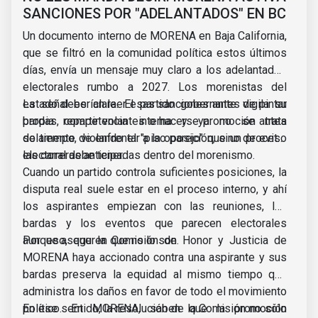
SANCIONES POR "ADELANTADOS" EN BC
Un documento interno de MORENA en Baja California,
que se filtró en la comunidad política estos últimos
días, envía un mensaje muy claro a los adelantados
electorales rumbo a 2027. Los morenistas del
estado deberían leer esas sanciones antes de pintar
La señal es clara. El partido gobernante vigila su
bardas, repartir volantes o hacerse promoción antes
propia competencia interna y ya no se trata
de tiempo, violando el "piso parejo" que un proceso
solamente de enfrentar a la oposición, sino de evitar
electoral debe tener.
las carreras anticipadas dentro del morenismo.
Cuando un partido controla suficientes posiciones, la
disputa real suele estar en el proceso interno, y ahí
los aspirantes empiezan con las reuniones, las
bardas y los eventos que parecen electorales
aunque aseguren que no lo son.
Por eso, que la Comisión de Honor y Justicia de
MORENA haya accionado contra una aspirante y sus
bardas preserva la equidad al mismo tiempo que
administra los daños en favor de todo el movimiento
político. En MORENA, saben que la promoción
En ese sentido, la resolución de la Comisión no sólo