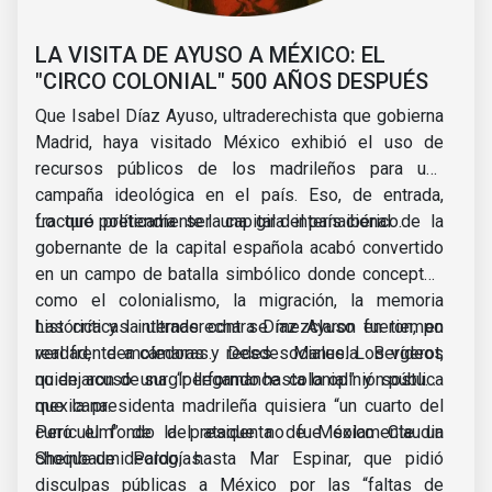
LA VISITA DE AYUSO A MÉXICO: EL
"CIRCO COLONIAL" 500 AÑOS DESPUÉS
Que Isabel Díaz Ayuso, ultraderechista que gobierna
Madrid, haya visitado México exhibió el uso de
recursos públicos de los madrileños para una
campaña ideológica en el país. Eso, de entrada,
fracturó políticamente la capital del país ibérico.
Lo que pretendía ser una gira internacional de la
gobernante de la capital española acabó convertido
en un campo de batalla simbólico donde conceptos
como el colonialismo, la migración, la memoria
histórica y la ultraderecha se mezclaron en tiempo
Las críticas internas contra Díaz Ayuso fueron, en
real frente a cámaras y redes sociales. Los vídeos
verdad, demoledoras. Desde Manuela Bergerot,
no dejaron de surgir llegando hasta la opinión pública
quien acusó una “performance colonial” y sostuvo
mexicana.
que la presidenta madrileña quisiera “un cuarto del
currículum” de la presidenta de México Claudia
Pero el fondo del ataque no fue solamente un
Sheinbaum Pardo, hasta Mar Espinar, que pidió
choque de ideologías.
disculpas públicas a México por las “faltas de