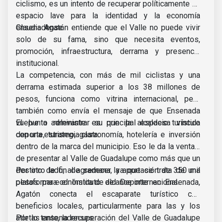
ciclismo, es un intento de recuperar políticamente un
espacio lave para la identidad y la economía
ensenadense.
Claudia Agatón entiende que el Valle no puede vivir
solo de su fama, sino que necesita eventos,
promoción, infraestructura, derrama y presencia
institucional.
La competencia, con más de mil ciclistas y una
derrama estimada superior a los 38 millones de
pesos, funciona como vitrina internacional, pero
también como envía el mensaje de que Ensenada
vuelve a administrar su principal espacio turístico
El punto relevante es que la alcaldesa vincula
con una estrategia clara.
deporte, turismo, gastronomía, hotelería e inversión
dentro de la marca del municipio. Eso le da la ventaja
de presentar al Valle de Guadalupe como más que un
destino de fin de semana, ya que se trata de una
Por otro lado, al agradecer la aportación de 350 mil
plataforma económica de alcance internacional.
pesos para el Instituto del Deporte en Ensenada,
Agatón conecta el escaparate turístico con
beneficios locales, particularmente para las y los
atletas ensenadenses.
Por lo tanto, la recuperación del Valle de Guadalupe