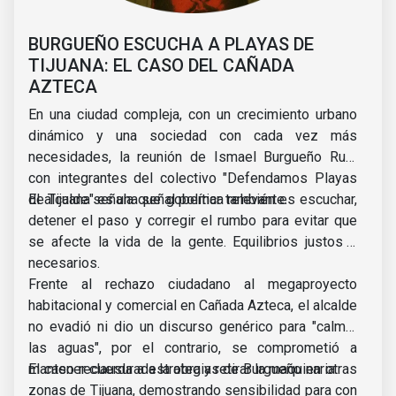
BURGUEÑO ESCUCHA A PLAYAS DE
TIJUANA: EL CASO DEL CAÑADA
AZTECA
En una ciudad compleja, con un crecimiento urbano
dinámico y una sociedad con cada vez más
necesidades, la reunión de Ismael Burgueño Ruiz
con integrantes del colectivo "Defendamos Playas
de Tijuana" es una señal política relevante.
El alcalde señala que gobernar también es escuchar,
detener el paso y corregir el rumbo para evitar que
se afecte la vida de la gente. Equilibrios justos y
necesarios.
Frente al rechazo ciudadano al megaproyecto
habitacional y comercial en Cañada Azteca, el alcalde
no evadió ni dio un discurso genérico para "calmar
las aguas", por el contrario, se comprometió a
mantener clausurada la obra y retirar la maquinaria.
El caso recuerda a estrategias de Burgueño en otras
zonas de Tijuana, demostrando sensibilidad para con