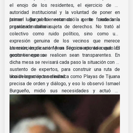
el enojo de los residentes, el ejercicio de su
autoridad institucional y la voluntad de poner en
primer lugar el bienestar de la gente frente a la
Ismael Burgueño reconoció a la ciudadanía
presión inmobiliaria.
organizada como sujeta de derechos. No trató al
colectivo como ruido político, sino como una
expresión genuina de los vecinos que merece
atención, explicación y un seguimiento adecuado. El
La creación de una Mesa Técnica apunta a que las
gesto tiene peso.
acciones que se realicen sean transparentes. En
dicha mesa se revisará cada paso la situación con el
sustento de expertos, para construir una ruta de
acción con mayor seriedad.
Una delegación tan dinámica como Playas de Tijuana
precisa de orden y diálogo, y eso lo observó Ismael
Burgueño, midió sus necesidades y actuó en
consecuencia dando un necesario y urgente orden a
los proyectos urbanos.