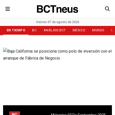
Viernes 07 de agosto de 2026
EN TIEMPO
BC
ANÁLISIS BCT
MÉXICO
MUNDO
D
BC
Miércoles 03 De Septiembre 2025