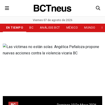
Viernes 07 de agosto de 2026
EN TIEMPO
BC
ANÁLISIS BCT
MÉXICO
MUNDO
D
BC
Domingo 10 De Mayo 2026