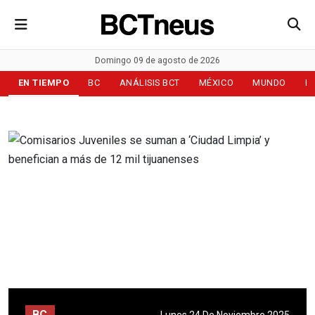
Domingo 09 de agosto de 2026
EN TIEMPO
BC
ANÁLISIS BCT
MÉXICO
MUNDO
D
BC
Lunes 24 De Noviembre 2025