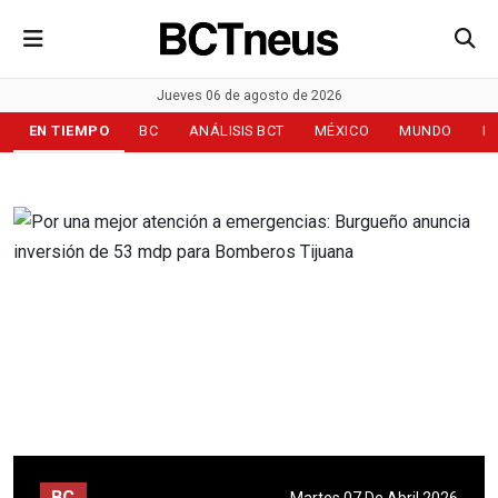
Jueves 06 de agosto de 2026
EN TIEMPO
BC
ANÁLISIS BCT
MÉXICO
MUNDO
D
BC
Martes 07 De Abril 2026