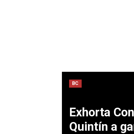
BC
Exhorta Con
Quintín a g