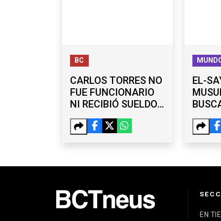
BC
MUND
CARLOS TORRES NO
EL-SA
FUE FUNCIONARIO
MUSU
NI RECIBIÓ SUELDO
BUSCA
DEL
PARA 
AYUNTAMIENTO,
TRUMP
AFIRMA BURGUEÑO
REPU
SECC
EN TI