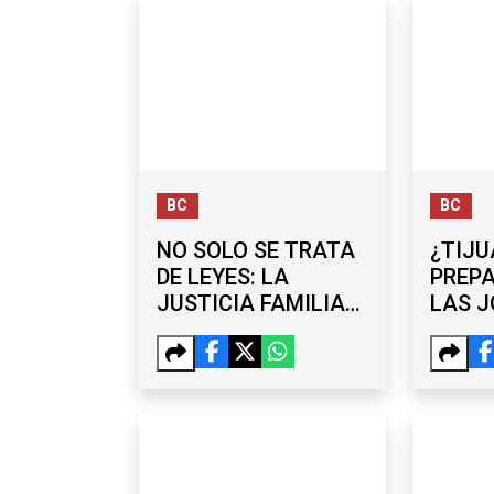
BC
BC
NO SOLO SE TRATA
¿TIJU
DE LEYES: LA
PREP
JUSTICIA FAMILIAR
LAS 
EN BC SEGUIRÁ
LABOR
CONTANDO CON
HORA
PSICOLOGÍA
EMPRE
COPA
ANAL