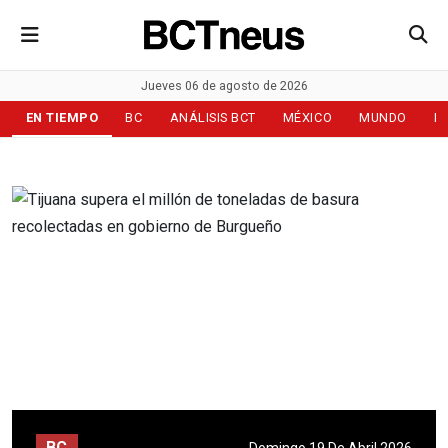
Jueves 06 de agosto de 2026
EN TIEMPO
BC
ANÁLISIS BCT
MÉXICO
MUNDO
D
BC
Domingo 19 De Abril 2026