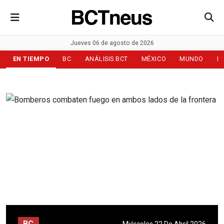
Jueves 06 de agosto de 2026
EN TIEMPO
BC
ANÁLISIS BCT
MÉXICO
MUNDO
D
BC
Miércoles 22 De Abril 2026