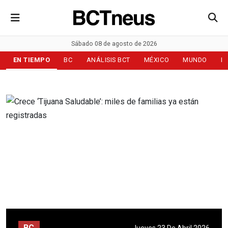
Sábado 08 de agosto de 2026
EN TIEMPO
BC
ANÁLISIS BCT
MÉXICO
MUNDO
D
BC
Jueves 23 De Abril 2026