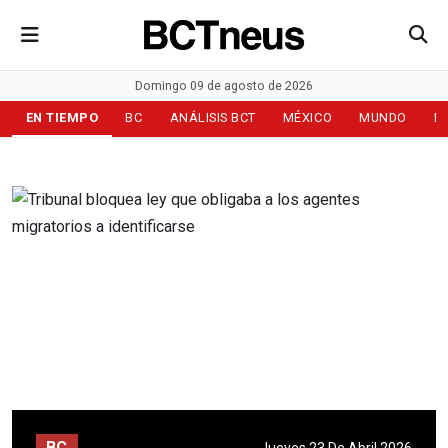
Domingo 09 de agosto de 2026
EN TIEMPO
BC
ANÁLISIS BCT
MÉXICO
MUNDO
D
BC
Jueves 23 De Abril 2026