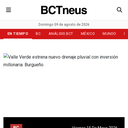
Domingo 09 de agosto de 2026
EN TIEMPO
BC
ANÁLISIS BCT
MÉXICO
MUNDO
D
BC
Viernes 15 De Mayo 2026