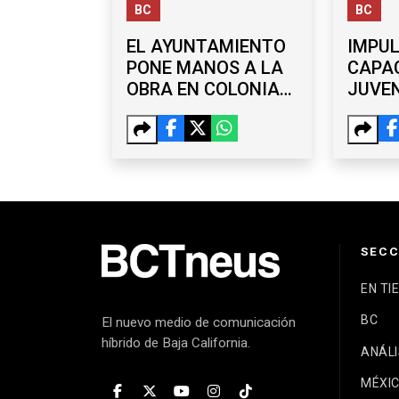
BC
BC
EL AYUNTAMIENTO
IMPU
PONE MANOS A LA
CAPA
OBRA EN COLONIAS
JUVEN
DE OTAY, LA MESA Y
TALL
SÁNCHEZ TABOADA
GRAT
TIJU
SECC
EN TI
BC
El nuevo medio de comunicación
híbrido de Baja California.
ANÁLI
MÉXI