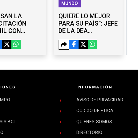
MUNDO
LSAN LA
QUIERE LO MEJOR
CITACIÓN
PARA SU PAÍS”: JEFE
IL CON
DE LA DEA
ERES
RESPALDA LABOR
UITOS EN
DE OMAR GARCÍA
ANA
HARFUCH
IONES
INFORMACIÓN
EMPO
AVISO DE PRIVACIDAD
CÓDIGO DE ÉTICA
SIS BCT
QUIENES SOMOS
CO
DIRECTORIO