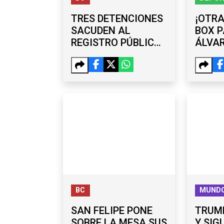
TRES DETENCIONES
¡OTRA
SACUDEN AL
BOX P
REGISTRO PÚBLICO
ÁLVA
DE TJUANA Y AL
BRON
“CARTEL
DOMI
INMOBILIARIO”;
SUBREGISTRADOR Y
EXDELEGADO, ENTRE
LOS CAPTURADOS
BC
MUND
SAN FELIPE PONE
TRUMP
SOBRE LA MESA SUS
Y SIG