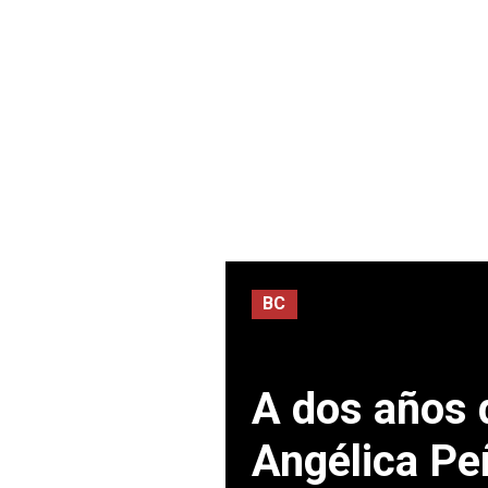
BC
A dos años d
Angélica Pe