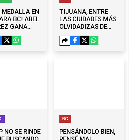
 MEDALLA EN
TIJUANA, ENTRE
ARA BC! ABEL
LAS CIUDADES MÁS
REZ GANA
OLVIDADIZAS DE
CE EN SANTO
MÉXICO; ENTRA AL
NGO 2026
TOP 5 DE OBJETOS
DEJADOS EN UBER
O
BC
 NO SE RINDE
PENSÁNDOLO BIEN,
UE BUSCANDO
PENSÉ MAL