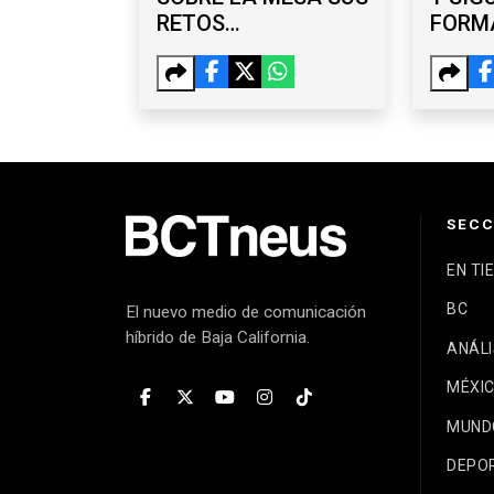
RETOS
FORMA
ECONÓMICOS ANTE
CIUDA
ISMAEL BURGUEÑO
NACI
SECC
EN TI
BC
El nuevo medio de comunicación
híbrido de Baja California.
ANÁLI
MÉXI
MUND
DEPO