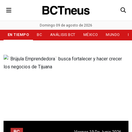
Domingo 09 de agosto de 2026
EN TIEMPO
BC
ANÁLISIS BCT
MÉXICO
MUNDO
D
BC
Viernes 19 De Junio 2026