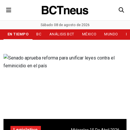
Sábado 08 de agosto de 2026
EN TIEMPO
BC
ANÁLISIS BCT
MÉXICO
MUNDO
D
Legislativo
Miércoles 15 De Abril 2026