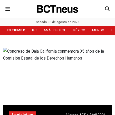
Sábado 08 de agosto de 2026
EN TIEMPO
BC
ANÁLISIS BCT
MÉXICO
MUNDO
D
Legislativo
Viernes 17 De Abril 2026