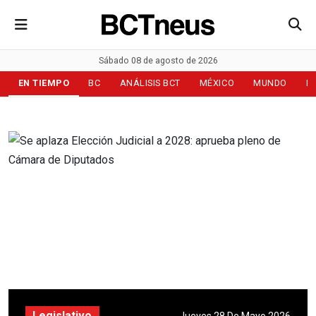
Sábado 08 de agosto de 2026
EN TIEMPO
BC
ANÁLISIS BCT
MÉXICO
MUNDO
D
Legislativo
Jueves 28 De Mayo 2026