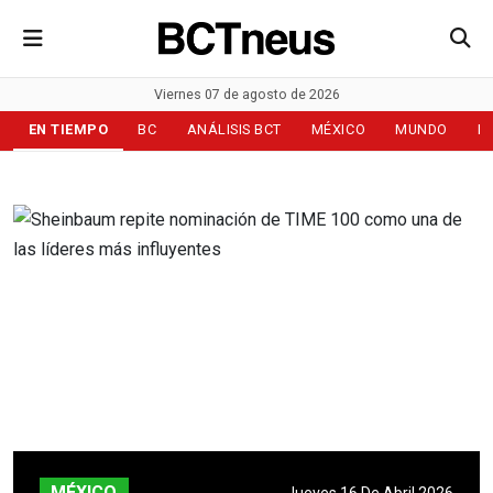
Viernes 07 de agosto de 2026
EN TIEMPO
BC
ANÁLISIS BCT
MÉXICO
MUNDO
D
MÉXICO
Jueves 16 De Abril 2026