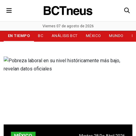
Viernes 07 de agosto de 2026
EN TIEMPO
BC
ANÁLISIS BCT
MÉXICO
MUNDO
D
MÉXICO
Martes 28 De Abril 2026