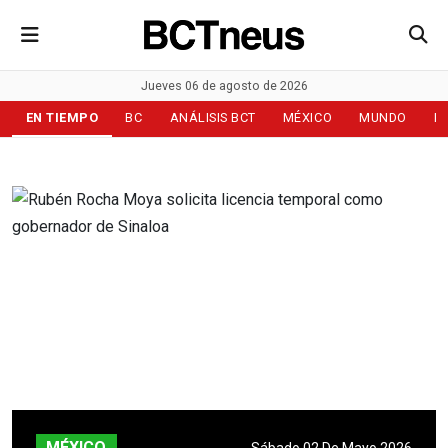
Jueves 06 de agosto de 2026
EN TIEMPO
BC
ANÁLISIS BCT
MÉXICO
MUNDO
D
MÉXICO
Sábado 02 De Mayo 2026