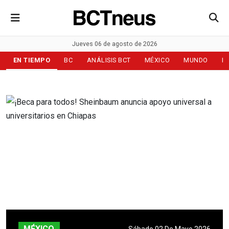
Jueves 06 de agosto de 2026
EN TIEMPO
BC
ANÁLISIS BCT
MÉXICO
MUNDO
D
MÉXICO
Sábado 02 De Mayo 2026