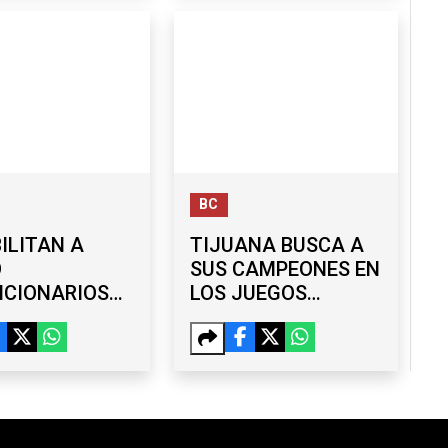
IA
2026 Y PROPONE
RENOMBRAR EL
PASO DE CORTÉS
BC
ILITAN A
TIJUANA BUSCA A
O
SUS CAMPEONES EN
NCIONARIOS
LOS JUEGOS
AYUNTAMIENTO
NACIONALES
JUANA POR UN
POPULARES DE
FUTBOL 6X6