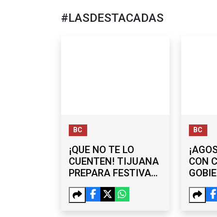
#LASDESTACADAS
BC
BC
¡QUE NO TE LO
¡AGO
CUENTEN! TIJUANA
CON C
PREPARA FESTIVAL
GOBI
POR LA JUVENTUD
MUNI
PRES
PARA 