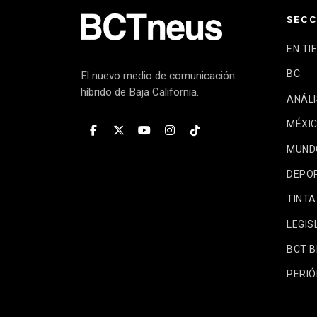
SECC
EN TI
BC
El nuevo medio de comunicación
híbrido de Baja California.
ANÁLI
MÉXI
MUND
DEPO
TINTA
LEGIS
BCT 
PERIÓ