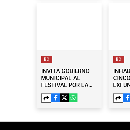
FAMIL
BC
BC
INVITA GOBIERNO
INHAB
MUNICIPAL AL
CINC
FESTIVAL POR LA
EXFU
JUVENTUD EN EL
DEL 
PARQUE MORELOS
DE TI
AÑO