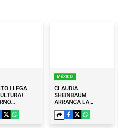
MÉXICO
STO LLEGA
CLAUDIA
ULTURA!
SHEINBAUM
ERNO
ARRANCA LA
CIPAL
JORNADA
ENTA AGENDA
NACIONAL DE
TODA LA
REFORESTACIÓN