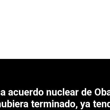
ca acuerdo nuclear de O
 hubiera terminado, ya ten