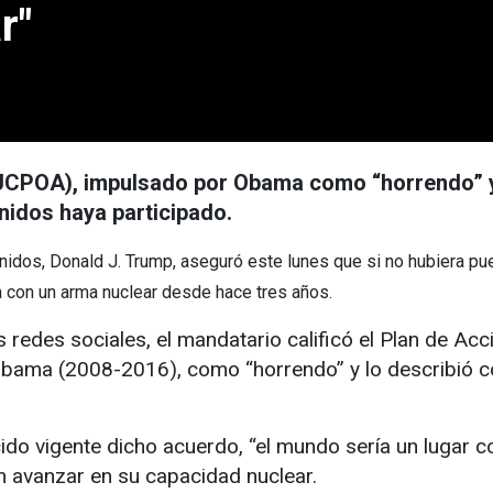
r"
l (JCPOA), impulsado por Obama como “horrendo” 
nidos haya participado.
os, Donald J. Trump, aseguró este lunes que si no hubiera puest
ía con un arma nuclear desde hace tres años.
 redes sociales, el mandatario calificó el Plan de Acc
Obama (2008-2016), como “horrendo” y lo describió c
.
o vigente dicho acuerdo, “el mundo sería un lugar c
án avanzar en su capacidad nuclear.