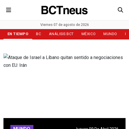
Viernes 07 de agosto de 2026
EN TIEMPO
BC
ANÁLISIS BCT
MÉXICO
MUNDO
D
MUNDO
Jueves 09 De Abril 2026