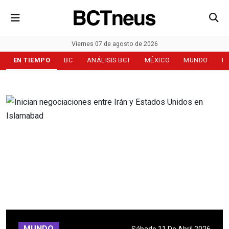
Viernes 07 de agosto de 2026
EN TIEMPO
BC
ANÁLISIS BCT
MÉXICO
MUNDO
D
MUNDO
Sábado 11 De Abril 2026