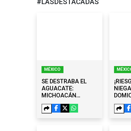
#LASDESTACADAS
MÉXICO
MÉXIC
SE DESTRABA EL
¡RIES
AGUACATE:
NIEGA
MICHOACÁN
DOMIC
REACTIVA SUS
EXGO
ENVÍOS A EE. UU.
ÁNGE
POR 
AYOT