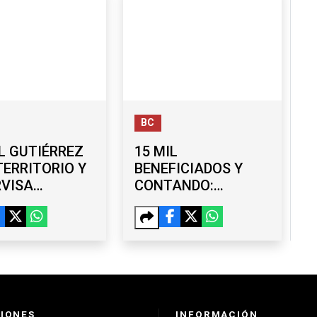
BC
L GUTIÉRREZ
15 MIL
TERRITORIO Y
BENEFICIADOS Y
RVISA
CONTANDO:
RAS EN LA
AVANZA ‘TIJUANA:
ERA ETAPA
CIUDAD LIMPIA’
IONES
INFORMACIÓN