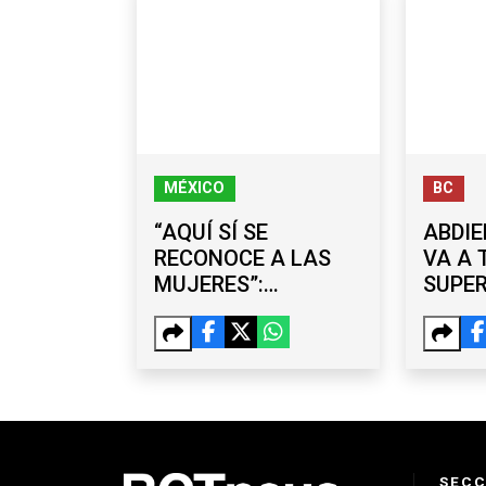
MÉXICO
BC
“AQUÍ SÍ SE
ABDIE
RECONOCE A LAS
VA A 
MUJERES”:
SUPE
SHEINBAUM
MEJO
DEFIENDE EL
TERC
LEGADO DE LA 4T
SECC