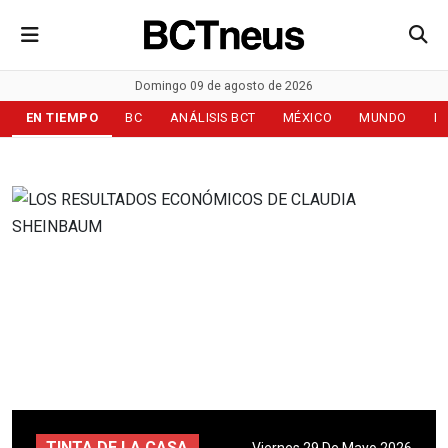
Domingo 09 de agosto de 2026
EN TIEMPO
BC
ANÁLISIS BCT
MÉXICO
MUNDO
D
TINTA DE LA CASA
Viernes 29 De Mayo 2026