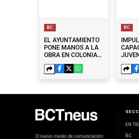
BC
BC
EL AYUNTAMIENTO
IMPU
PONE MANOS A LA
CAPA
OBRA EN COLONIAS
JUVEN
DE OTAY, LA MESA Y
TALL
SÁNCHEZ TABOADA
GRAT
TIJU
SECC
EN TI
BC
El nuevo medio de comunicación